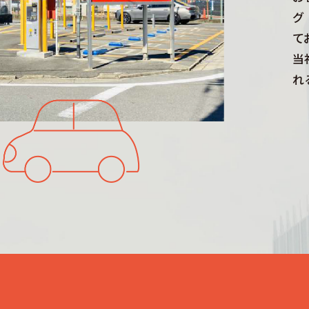
グ
て
当
れ