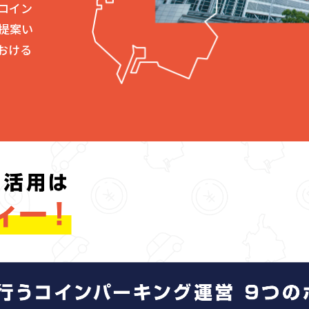
コイン
提案い
おける