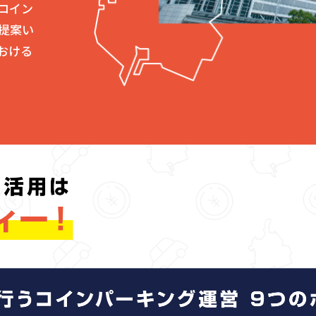
コイン
提案い
おける