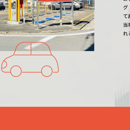
グ
て
当
れ