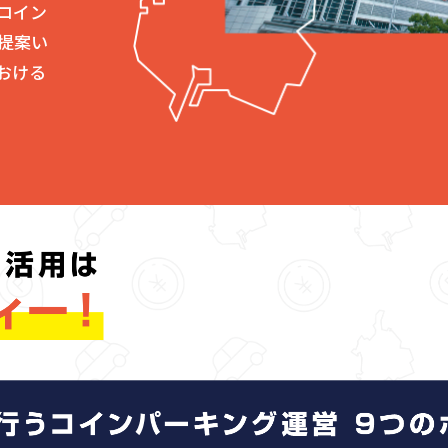
コイン
提案い
おける