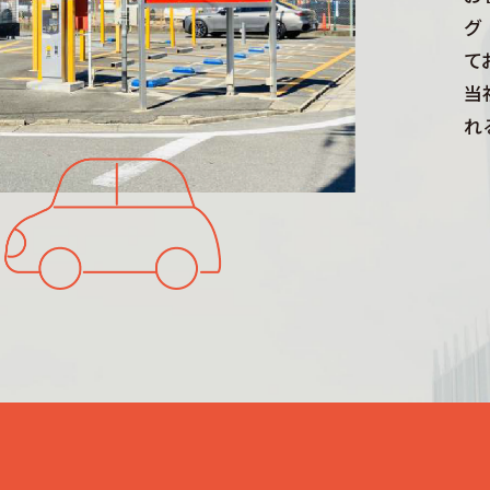
グ
て
当
れ